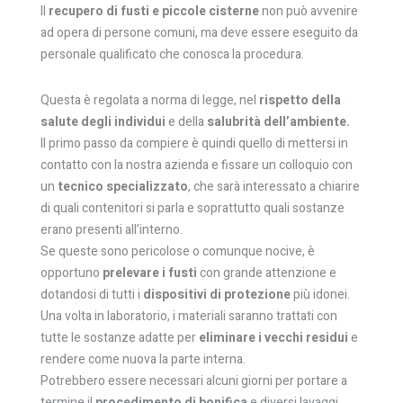
Il
recupero di fusti e piccole cisterne
non può avvenire
ad opera di persone comuni, ma deve essere eseguito da
personale qualificato che conosca la procedura.
Questa è regolata a norma di legge, nel
rispetto della
salute degli individui
e della
salubrità dell’ambiente.
Il primo passo da compiere è quindi quello di mettersi in
contatto con la nostra azienda e fissare un colloquio con
un
tecnico specializzato
, che sarà interessato a chiarire
di quali contenitori si parla e soprattutto quali sostanze
erano presenti all’interno.
Se queste sono pericolose o comunque nocive, è
opportuno
prelevare i fusti
con grande attenzione e
dotandosi di tutti i
dispositivi di protezione
più idonei.
Una volta in laboratorio, i materiali saranno trattati con
tutte le sostanze adatte per
eliminare i vecchi residui
e
rendere come nuova la parte interna.
Potrebbero essere necessari alcuni giorni per portare a
termine il
procedimento di bonifica
e diversi lavaggi