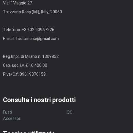
Via I° Maggio 27
Trezzano Rosa (MI), Italy, 20060
Telefono:
+39 02 90967226
E-mail:
fustameria@gmail.com
Reg.Impr. di Milano n. 1309852
Cap. soc. i.v. € 10.400,00
P.iva/C.f. 09619370159
Consulta i nostri prodotti
Fusti
IBC
Accessori