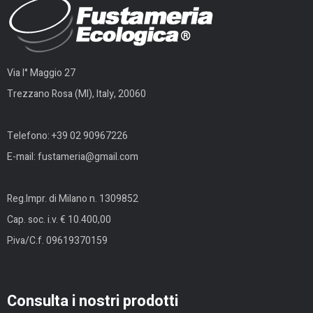
Via I° Maggio 27
Trezzano Rosa (MI), Italy, 20060
Telefono:
+39 02 90967226
E-mail:
fustameria@gmail.com
Reg.Impr. di Milano n. 1309852
Cap. soc. i.v. € 10.400,00
P.iva/C.f. 09619370159
Consulta i nostri prodotti