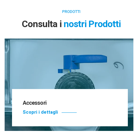
PRODOTTI
Consulta i
nostri Prodotti
Accessori
Scopri i dettagli