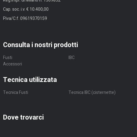
Reg.Impr. di Milano n. 1309852
Cap. soc. i.v. € 10.400,00
P.iva/C.f. 09619370159
Consulta i nostri prodotti
Fusti
IBC
Accessori
Tecnica utilizzata
Tecnica Fusti
Tecnica IBC (cisternette)
Dove trovarci