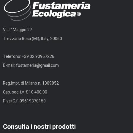
Via I° Maggio 27
Trezzano Rosa (MI), Italy, 20060
Telefono:
+39 02 90967226
E-mail:
fustameria@gmail.com
Reg.Impr. di Milano n. 1309852
Cap. soc. i.v. € 10.400,00
P.iva/C.f. 09619370159
Consulta i nostri prodotti