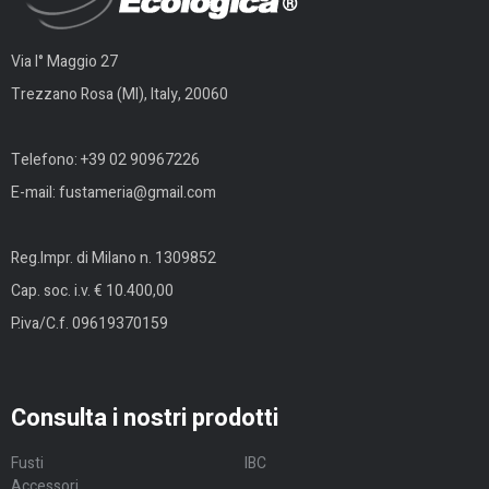
Via I° Maggio 27
Trezzano Rosa (MI), Italy, 20060
Telefono:
+39 02 90967226
E-mail:
fustameria@gmail.com
Reg.Impr. di Milano n. 1309852
Cap. soc. i.v. € 10.400,00
P.iva/C.f. 09619370159
Consulta i nostri prodotti
Fusti
IBC
Accessori